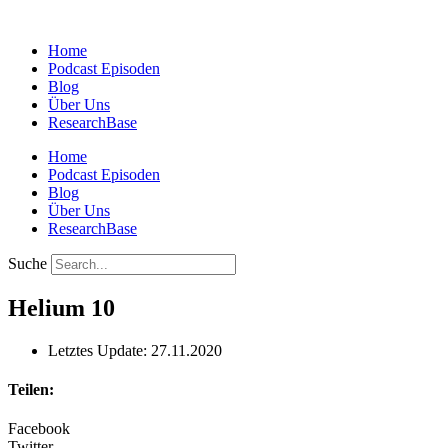
Zum
Inhalt
Home
springen
Podcast Episoden
Blog
Über Uns
ResearchBase
Home
Podcast Episoden
Blog
Über Uns
ResearchBase
Suche
Helium 10
Letztes Update: 27.11.2020
Teilen:
Facebook
Twitter