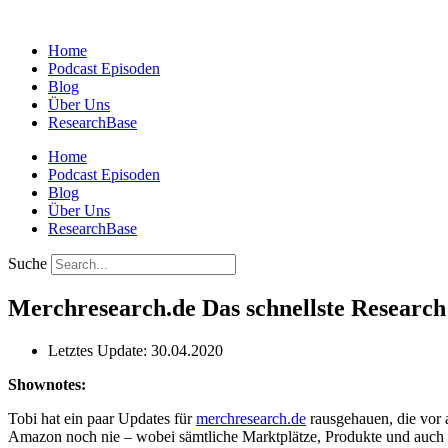
Zum
Inhalt
Home
springen
Podcast Episoden
Blog
Über Uns
ResearchBase
Home
Podcast Episoden
Blog
Über Uns
ResearchBase
Suche
Merchresearch.de Das schnellste Researc
Letztes Update: 30.04.2020
Shownotes:
Tobi hat ein paar Updates für
merchresearch.de
rausgehauen, die vor a
Amazon noch nie – wobei sämtliche Marktplätze, Produkte und auc