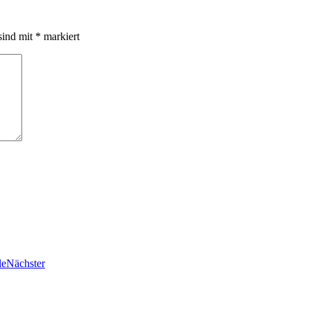
sind mit
*
markiert
le
Nächster