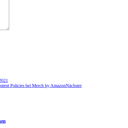
 2021
tent Policies bei Merch by Amazon
Nächster
eam