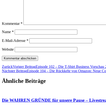
Kommentar
*
Name
*
E-Mail-Adresse
*
Website
Zurück
Voriger Beitrag
Episode 102 – Die T-Shirt Business Vorschau
Nächster Beitrag
Episode 104 – Die Rückkehr von Omazon: Neue Con
Ähnliche Beiträge
Die WAHREN GRÜNDE für unsere Pause – Livestr