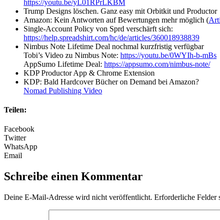
https://youtu.be/yL01RPrLKBM
Trump Designs löschen. Ganz easy mit Orbitkit und Productor
Amazon: Kein Antworten auf Bewertungen mehr möglich (
Art
Single-Account Policy von Sprd verschärft sich:
https://help.spreadshirt.com/hc/de/articles/360018938839
Nimbus Note Lifetime Deal nochmal kurzfristig verfügbar
Tobi’s Video zu Nimbus Note:
https://youtu.be/0WYIh-b-mBs
AppSumo Lifetime Deal:
https://appsumo.com/nimbus-note/
KDP Productor App & Chrome Extension
KDP: Bald Hardcover Bücher on Demand bei Amazon?
Nomad Publishing Video
Teilen:
Facebook
Twitter
WhatsApp
Email
Schreibe einen Kommentar
Deine E-Mail-Adresse wird nicht veröffentlicht.
Erforderliche Felder 