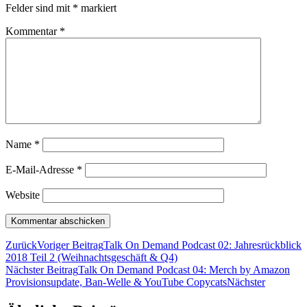
Felder sind mit
*
markiert
Kommentar
*
Name
*
E-Mail-Adresse
*
Website
Zurück
Voriger Beitrag
Talk On Demand Podcast 02: Jahresrückblick
2018 Teil 2 (Weihnachtsgeschäft & Q4)
Nächster Beitrag
Talk On Demand Podcast 04: Merch by Amazon
Provisionsupdate, Ban-Welle & YouTube Copycats
Nächster